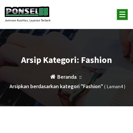
Lewati
ke
konten
Jaminan Kualitas, Layanan Terbaik
Arsip Kategori: Fashion
Beranda
::
Arsipkan berdasarkan kategori "Fashion"
( Laman4 )