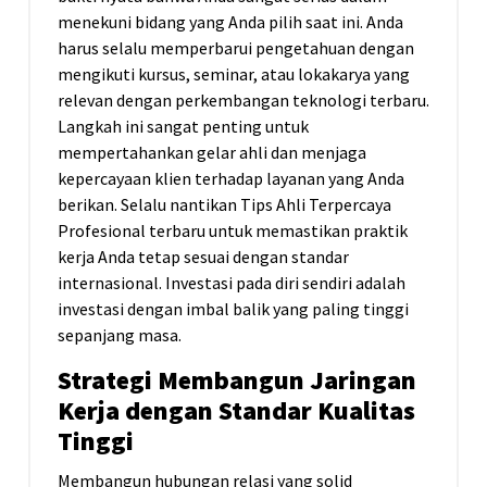
menekuni bidang yang Anda pilih saat ini. Anda
harus selalu memperbarui pengetahuan dengan
mengikuti kursus, seminar, atau lokakarya yang
relevan dengan perkembangan teknologi terbaru.
Langkah ini sangat penting untuk
mempertahankan gelar ahli dan menjaga
kepercayaan klien terhadap layanan yang Anda
berikan. Selalu nantikan Tips Ahli Terpercaya
Profesional terbaru untuk memastikan praktik
kerja Anda tetap sesuai dengan standar
internasional. Investasi pada diri sendiri adalah
investasi dengan imbal balik yang paling tinggi
sepanjang masa.
Strategi Membangun Jaringan
Kerja dengan Standar Kualitas
Tinggi
Membangun hubungan relasi yang solid