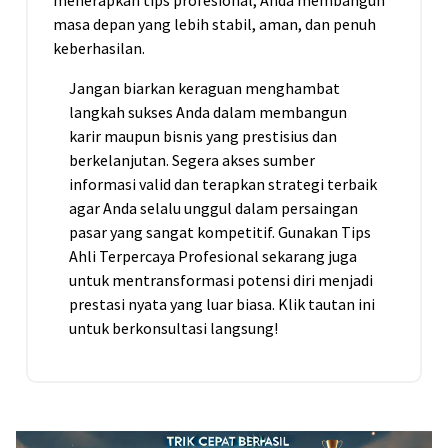
menerapkan tips profesional, Anda membangun
masa depan yang lebih stabil, aman, dan penuh
keberhasilan.
Jangan biarkan keraguan menghambat
langkah sukses Anda dalam membangun
karir maupun bisnis yang prestisius dan
berkelanjutan. Segera akses sumber
informasi valid dan terapkan strategi terbaik
agar Anda selalu unggul dalam persaingan
pasar yang sangat kompetitif. Gunakan Tips
Ahli Terpercaya Profesional sekarang juga
untuk mentransformasi potensi diri menjadi
prestasi nyata yang luar biasa. Klik tautan ini
untuk berkonsultasi langsung!