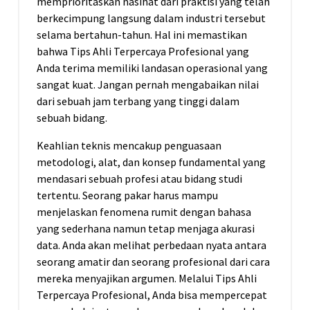
memprioritaskan nasihat dari praktisi yang telah
berkecimpung langsung dalam industri tersebut
selama bertahun-tahun. Hal ini memastikan
bahwa Tips Ahli Terpercaya Profesional yang
Anda terima memiliki landasan operasional yang
sangat kuat. Jangan pernah mengabaikan nilai
dari sebuah jam terbang yang tinggi dalam
sebuah bidang.
Keahlian teknis mencakup penguasaan
metodologi, alat, dan konsep fundamental yang
mendasari sebuah profesi atau bidang studi
tertentu. Seorang pakar harus mampu
menjelaskan fenomena rumit dengan bahasa
yang sederhana namun tetap menjaga akurasi
data. Anda akan melihat perbedaan nyata antara
seorang amatir dan seorang profesional dari cara
mereka menyajikan argumen. Melalui Tips Ahli
Terpercaya Profesional, Anda bisa mempercepat