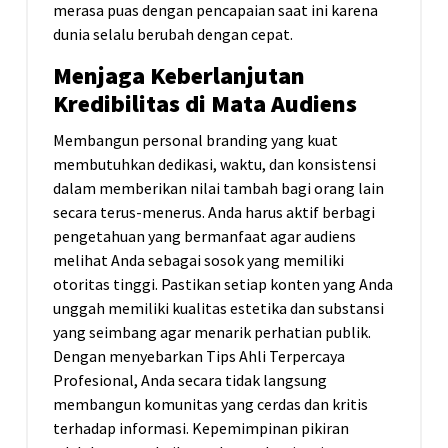
merasa puas dengan pencapaian saat ini karena
dunia selalu berubah dengan cepat.
Menjaga Keberlanjutan
Kredibilitas di Mata Audiens
Membangun personal branding yang kuat
membutuhkan dedikasi, waktu, dan konsistensi
dalam memberikan nilai tambah bagi orang lain
secara terus-menerus. Anda harus aktif berbagi
pengetahuan yang bermanfaat agar audiens
melihat Anda sebagai sosok yang memiliki
otoritas tinggi. Pastikan setiap konten yang Anda
unggah memiliki kualitas estetika dan substansi
yang seimbang agar menarik perhatian publik.
Dengan menyebarkan Tips Ahli Terpercaya
Profesional, Anda secara tidak langsung
membangun komunitas yang cerdas dan kritis
terhadap informasi. Kepemimpinan pikiran