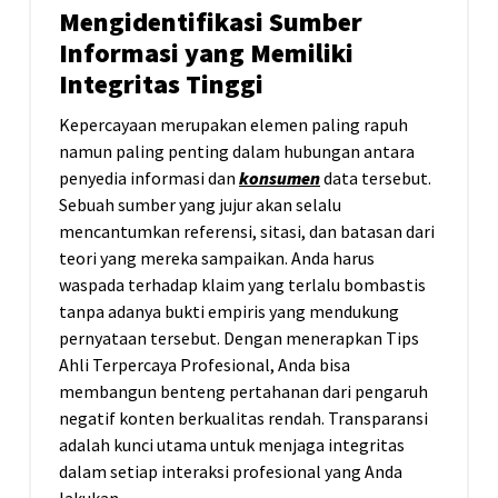
Mengidentifikasi Sumber
Informasi yang Memiliki
Integritas Tinggi
Kepercayaan merupakan elemen paling rapuh
namun paling penting dalam hubungan antara
penyedia informasi dan
konsumen
data tersebut.
Sebuah sumber yang jujur akan selalu
mencantumkan referensi, sitasi, dan batasan dari
teori yang mereka sampaikan. Anda harus
waspada terhadap klaim yang terlalu bombastis
tanpa adanya bukti empiris yang mendukung
pernyataan tersebut. Dengan menerapkan Tips
Ahli Terpercaya Profesional, Anda bisa
membangun benteng pertahanan dari pengaruh
negatif konten berkualitas rendah. Transparansi
adalah kunci utama untuk menjaga integritas
dalam setiap interaksi profesional yang Anda