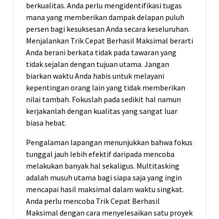
berkualitas. Anda perlu mengidentifikasi tugas
mana yang memberikan dampak delapan puluh
persen bagi kesuksesan Anda secara keseluruhan.
Menjalankan Trik Cepat Berhasil Maksimal berarti
Anda berani berkata tidak pada tawaran yang
tidak sejalan dengan tujuan utama. Jangan
biarkan waktu Anda habis untuk melayani
kepentingan orang lain yang tidak memberikan
nilai tambah. Fokuslah pada sedikit hal namun
kerjakanlah dengan kualitas yang sangat luar
biasa hebat.
Pengalaman lapangan menunjukkan bahwa fokus
tunggal jauh lebih efektif daripada mencoba
melakukan banyak hal sekaligus. Multitasking
adalah musuh utama bagi siapa saja yang ingin
mencapai hasil maksimal dalam waktu singkat.
Anda perlu mencoba Trik Cepat Berhasil
Maksimal dengan cara menyelesaikan satu proyek