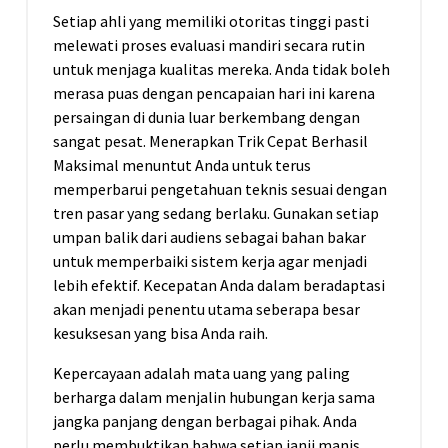
Setiap ahli yang memiliki otoritas tinggi pasti
melewati proses evaluasi mandiri secara rutin
untuk menjaga kualitas mereka. Anda tidak boleh
merasa puas dengan pencapaian hari ini karena
persaingan di dunia luar berkembang dengan
sangat pesat. Menerapkan Trik Cepat Berhasil
Maksimal menuntut Anda untuk terus
memperbarui pengetahuan teknis sesuai dengan
tren pasar yang sedang berlaku. Gunakan setiap
umpan balik dari audiens sebagai bahan bakar
untuk memperbaiki sistem kerja agar menjadi
lebih efektif. Kecepatan Anda dalam beradaptasi
akan menjadi penentu utama seberapa besar
kesuksesan yang bisa Anda raih.
Kepercayaan adalah mata uang yang paling
berharga dalam menjalin hubungan kerja sama
jangka panjang dengan berbagai pihak. Anda
perlu membuktikan bahwa setiap janji manis