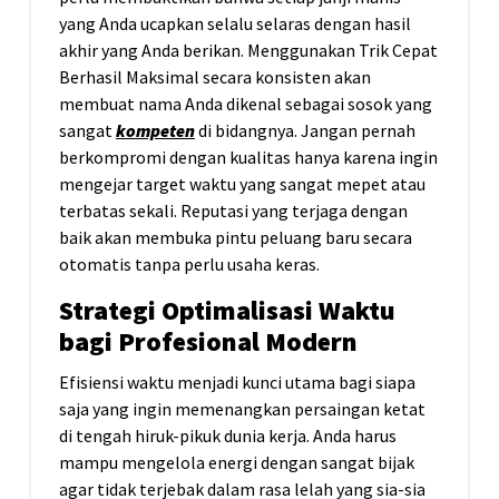
yang Anda ucapkan selalu selaras dengan hasil
akhir yang Anda berikan. Menggunakan Trik Cepat
Berhasil Maksimal secara konsisten akan
membuat nama Anda dikenal sebagai sosok yang
sangat
kompeten
di bidangnya. Jangan pernah
berkompromi dengan kualitas hanya karena ingin
mengejar target waktu yang sangat mepet atau
terbatas sekali. Reputasi yang terjaga dengan
baik akan membuka pintu peluang baru secara
otomatis tanpa perlu usaha keras.
Strategi Optimalisasi Waktu
bagi Profesional Modern
Efisiensi waktu menjadi kunci utama bagi siapa
saja yang ingin memenangkan persaingan ketat
di tengah hiruk-pikuk dunia kerja. Anda harus
mampu mengelola energi dengan sangat bijak
agar tidak terjebak dalam rasa lelah yang sia-sia