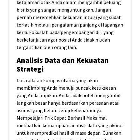
ketajaman otak Anda dalam mengambil peluang
bisnis yang sangat menguntungkan. Jangan
pernah meremehkan kekuatan intuisi yang sudah
terlatih melalui pengalaman panjang di lapangan
kerja. Fokuslah pada pengembangan diri yang
berkelanjutan agar posisi Anda tidak mudah
tergantikan oleh orang lain.
Analisis Data dan Kekuatan
Strategi
Data adalah kompas utama yang akan
membimbing Anda menuju puncak kesuksesan
yang Anda impikan. Anda tidak boleh mengambil
langkah besar hanya berdasarkan perasaan atau
asumsi yang belum teruji kebenarannya.
Mempelajari Trik Cepat Berhasil Maksimal
melibatkan kemampuan analisis data yang akurat
untuk memprediksi hasil di masa depan. Gunakan