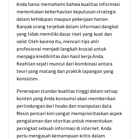
Anda harus memahami bahwa kualitas informasi
menentukan keberhasilan keputusan strategis
dalam kehidupan maupun pekerjaan harian.
Banyak orang terjebak dalam informasi dangkal
yang tidak memiliki dasar riset yang kuat dan
valid. Oleh karena itu, mencari tips ahli
profesional menjadi langkah krusial untuk
menjaga kredibilitas dan hasil kerja Anda.
Keahlian sejati muncul dari kombinasi antara
teori yang matang dan praktik lapangan yang
konsisten.
Penerapan standar kualitas tinggi dalam setiap
konten yang Anda konsumsi akan memberikan
perlindungan dari hoaks dan manipulasi data.
Mesin pencari kini sangat memprioritaskan aspek
pengalaman dan otoritas untuk menentukan
peringkat sebuah informasi di internet. Anda
perlu mengasah kemampuan kritis dalam