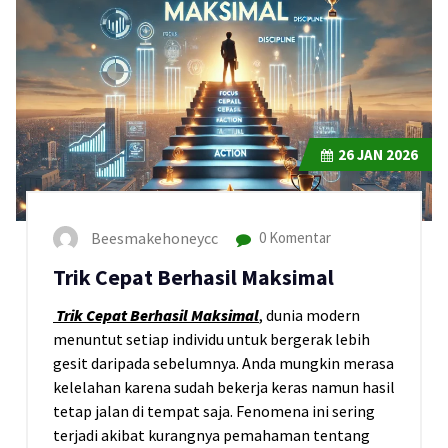
26
JAN 2026
Beesmakehoneycc
0 Komentar
Trik Cepat Berhasil Maksimal
Trik Cepat Berhasil Maksimal
, dunia modern
menuntut setiap individu untuk bergerak lebih
gesit daripada sebelumnya. Anda mungkin merasa
kelelahan karena sudah bekerja keras namun hasil
tetap jalan di tempat saja. Fenomena ini sering
terjadi akibat kurangnya pemahaman tentang