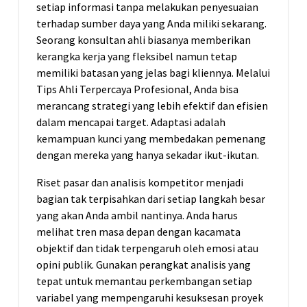
setiap informasi tanpa melakukan penyesuaian
terhadap sumber daya yang Anda miliki sekarang.
Seorang konsultan ahli biasanya memberikan
kerangka kerja yang fleksibel namun tetap
memiliki batasan yang jelas bagi kliennya. Melalui
Tips Ahli Terpercaya Profesional, Anda bisa
merancang strategi yang lebih efektif dan efisien
dalam mencapai target. Adaptasi adalah
kemampuan kunci yang membedakan pemenang
dengan mereka yang hanya sekadar ikut-ikutan.
Riset pasar dan analisis kompetitor menjadi
bagian tak terpisahkan dari setiap langkah besar
yang akan Anda ambil nantinya. Anda harus
melihat tren masa depan dengan kacamata
objektif dan tidak terpengaruh oleh emosi atau
opini publik. Gunakan perangkat analisis yang
tepat untuk memantau perkembangan setiap
variabel yang mempengaruhi kesuksesan proyek