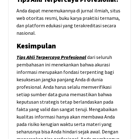
Anda dapat menemukannya di jurnal ilmiah, situs
web otoritas resmi, buku karya praktisi ternama,
dan platform edukasi yang terakreditasi secara
nasional.
Kesimpulan
Tips Ahli Terpercaya Profesional
dari seluruh
pembahasan ini menekankan bahwa akurasi
informasi merupakan fondasi terpenting bagi
kesuksesan jangka panjang Anda di dunia
profesional. Anda harus selalu memverifikasi
setiap sumber data guna memastikan bahwa
keputusan strategis tetap berlandaskan pada
fakta yang valid dan sangat teruji. Mengabaikan
kualitas informasi hanya akan membawa Anda
pada risiko kerugian waktu serta materi yang
seharusnya bisa Anda hindari sejak awal. Dengan