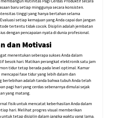
h membangun Rutinitas Pagi Cerdas Produktif secara
aan baru setiap minggunya secara konsisten.
intensitas tinggi yang hanya bertahan selama
 Evaluasi setiap kemajuan yang Anda capai dan jangan
ode tertentu tidak cocok. Disiplin adalah jembatan
s dengan pencapaian nyata di dunia profesional.
n dan Motivasi
ngat menentukan seberapa sukses Anda dalam
if besok hari. Matikan perangkat elektronik satu jam
mon tidur tetap berada pada level optimal. Kamar
mencapai fase tidur yang lebih dalam dan
ng berlebihan adalah tanda bahwa tubuh Anda telah
an pagi hari yang cerdas sebenarnya dimulai sejak
an yang matang.
urnal fisik untuk mencatat keberhasilan Anda dalam
etiap hari. Melihat progres visual memberikan
untuk tetap disiplin dalam jangka waktu yang lama.