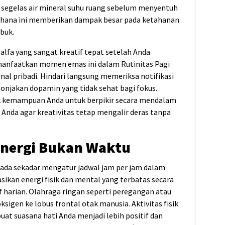
 segelas air mineral suhu ruang sebelum menyentuh
erhana ini memberikan dampak besar pada ketahanan
buk.
lfa yang sangat kreatif tepat setelah Anda
manfaatkan momen emas ini dalam Rutinitas Pagi
rnal pribadi. Hindari langsung memeriksa notifikasi
onjakan dopamin yang tidak sehat bagi fokus.
ak kemampuan Anda untuk berpikir secara mendalam
 Anda agar kreativitas tetap mengalir deras tanpa
Energi Bukan Waktu
pada sekadar mengatur jadwal jam per jam dalam
ikan energi fisik dan mental yang terbatas secara
f harian. Olahraga ringan seperti peregangan atau
ksigen ke lobus frontal otak manusia. Aktivitas fisik
at suasana hati Anda menjadi lebih positif dan