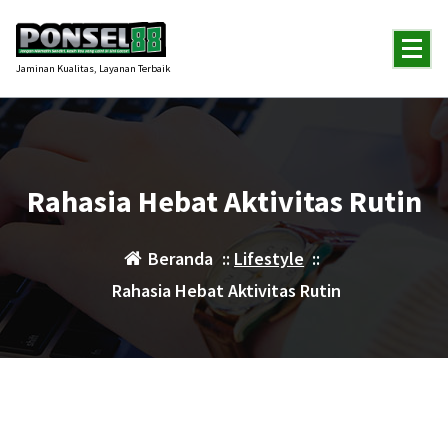
Lewati
ke
konten
Jaminan Kualitas, Layanan Terbaik
Rahasia Hebat Aktivitas Rutin
Beranda
::
Lifestyle
::
Rahasia Hebat Aktivitas Rutin