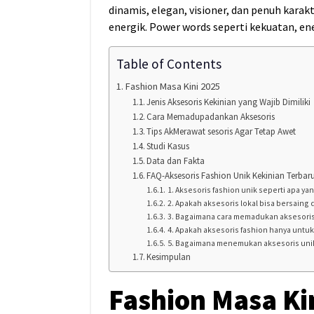
dinamis, elegan, visioner, dan penuh kara
energik. Power words seperti kekuatan, energ
Table of Contents
Fashion Masa Kini 2025
Jenis Aksesoris Kekinian yang Wajib Dimiliki
Cara Memadupadankan Aksesoris
Tips AkMerawat sesoris Agar Tetap Awet
Studi Kasus
Data dan Fakta
FAQ-Aksesoris Fashion Unik Kekinian Terbar
1. Aksesoris fashion unik seperti apa ya
2. Apakah aksesoris lokal bisa bersaing
3. Bagaimana cara memadukan aksesoris
4. Apakah aksesoris fashion hanya unt
5. Bagaimana menemukan aksesoris unik
Kesimpulan
Fashion Masa Ki