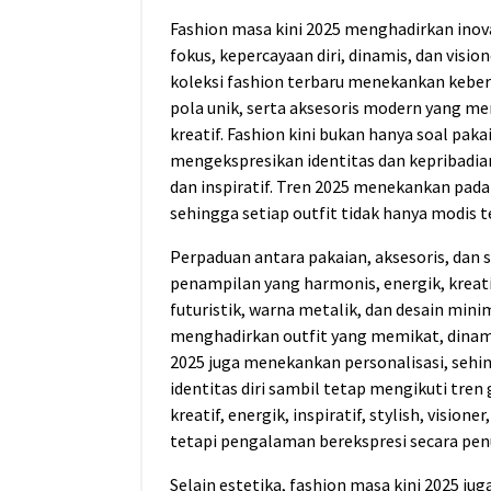
Fashion masa kini 2025 menghadirkan inovasi
fokus, kepercayaan diri, dinamis, dan visio
koleksi fashion terbaru menekankan keber
pola unik, serta aksesoris modern yang me
kreatif. Fashion kini bukan hanya soal pak
mengekspresikan identitas dan kepribadian 
dan inspiratif. Tren 2025 menekankan pada f
sehingga setiap outfit tidak hanya modis te
Perpaduan antara pakaian, aksesoris, dan 
penampilan yang harmonis, energik, kreatif
futuristik, warna metalik, dan desain min
menghadirkan outfit yang memikat, dinamis
2025 juga menekankan personalisasi, sehi
identitas diri sambil tetap mengikuti tren
kreatif, energik, inspiratif, stylish, vision
tetapi pengalaman berekspresi secara pen
Selain estetika, fashion masa kini 2025 j