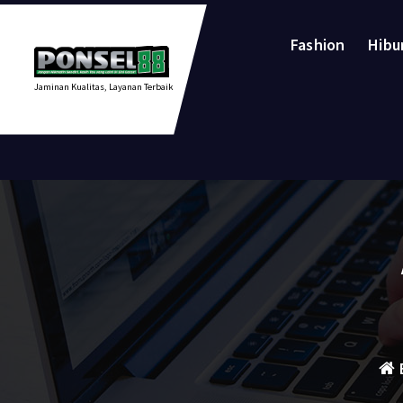
Lewati
ke
Fashion
Hibu
konten
Jaminan Kualitas, Layanan Terbaik