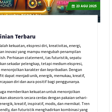
23
AGU 2025
inian Terbaru
alah kekuatan, ekspresi diri, kreativitas, energi,
us, dan inovasi yang mampu mengubah penampilan
ish. Perhiasan statement, tas futuristik, sepatu
ukan sekadar pelengkap, tetapi medium ekspresi,
g menonjolkan karakter dan kepribadian. Dengan
fit dapat menjadi unik, energik, memukau, kreatif,
cayaan diri dan aura positif bagi penggunanya.
 juga memberikan kekuatan untuk menonjolkan
an aksesoris secara cerdas dengan pakaian sehari-
nergik, kreatif, inspiratif, modis, dan memikat. Tren
riendly, dan futuristik menghadirkan kombinasi yang