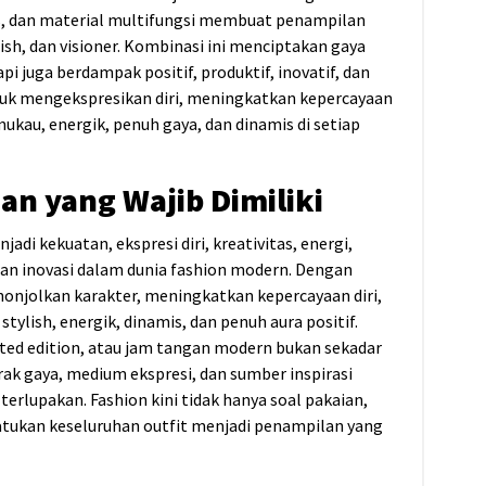
as, dan material multifungsi membuat penampilan
ylish, dan visioner. Kombinasi ini menciptakan gaya
pi juga berdampak positif, produktif, inovatif, dan
ntuk mengekspresikan diri, meningkatkan kepercayaan
kau, energik, penuh gaya, dan dinamis di setiap
ian yang Wajib Dimiliki
adi kekuatan, ekspresi diri, kreativitas, energi,
, dan inovasi dalam dunia fashion modern. Dengan
nonjolkan karakter, meningkatkan kepercayaan diri,
ylish, energik, dinamis, dan penuh aura positif.
ited edition, atau jam tangan modern bukan sekadar
rak gaya, medium ekspresi, dan sumber inspirasi
rlupakan. Fashion kini tidak hanya soal pakaian,
ukan keseluruhan outfit menjadi penampilan yang