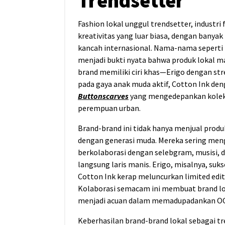
Trendsetter
Fashion lokal unggul trendsetter, industr
kreativitas yang luar biasa, dengan banyak
kancah internasional. Nama-nama seperti 
menjadi bukti nyata bahwa produk lokal 
brand memiliki ciri khas—Erigo dengan str
pada gaya anak muda aktif, Cotton Ink den
Buttonscarves
yang mengedepankan koleks
perempuan urban.
Brand-brand ini tidak hanya menjual produk,
dengan generasi muda. Mereka sering meng
berkolaborasi dengan selebgram, musisi, da
langsung laris manis. Erigo, misalnya, su
Cotton Ink kerap meluncurkan limited editi
Kolaborasi semacam ini membuat brand lok
menjadi acuan dalam memadupadankan OO
Keberhasilan brand-brand lokal sebagai t