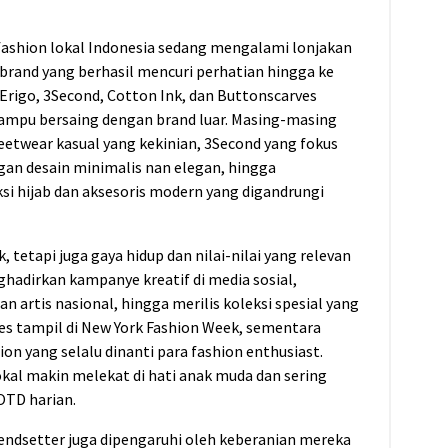
i fashion lokal Indonesia sedang mengalami lonjakan
 brand yang berhasil mencuri perhatian hingga ke
Erigo, 3Second, Cotton Ink, dan Buttonscarves
mampu bersaing dengan brand luar. Masing-masing
eetwear kasual yang kekinian, 3Second yang fokus
gan desain minimalis nan elegan, hingga
i hijab dan aksesoris modern yang digandrungi
 tetapi juga gaya hidup dan nilai-nilai yang relevan
hadirkan kampanye kreatif di media sosial,
n artis nasional, hingga merilis koleksi spesial yang
kses tampil di New York Fashion Week, sementara
on yang selalu dinanti para fashion enthusiast.
al makin melekat di hati anak muda dan sering
TD harian.
rendsetter juga dipengaruhi oleh keberanian mereka