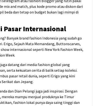
ari selebgram atau fashion blogger yang rutin pakai
ide mix and match, plus kode promo atau diskon dari
pil beda dan tetap on budget bukan lagi mimpi di
i Pasar Internasional
ang? Banyak brand fashion Indonesia yang sudah go
eri. Erigo, Sejauh Mata Memandang, Buttonscarves,
n show internasional seperti New York Fashion Week,
ion Week.
 juga datang dari media fashion global yang
n, serta kekuatan cerita di balik setiap koleksi.
us pasar retail dunia, seperti Erigo yang kini
 Serikat dan Jepang.
nda dan Dian Pelangi juga jadi inspirasi. Dengan
k, mereka mampu menjual produknya ke Timur
tikan, fashion lokal punya daya saing tinggi dan