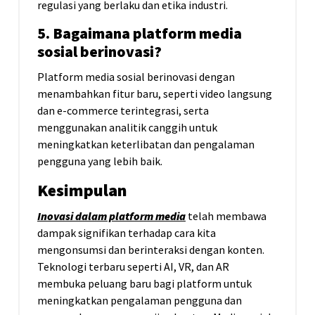
regulasi yang berlaku dan etika industri.
5. Bagaimana platform media
sosial berinovasi?
Platform media sosial berinovasi dengan
menambahkan fitur baru, seperti video langsung
dan e-commerce terintegrasi, serta
menggunakan analitik canggih untuk
meningkatkan keterlibatan dan pengalaman
pengguna yang lebih baik.
Kesimpulan
Inovasi dalam platform media
telah membawa
dampak signifikan terhadap cara kita
mengonsumsi dan berinteraksi dengan konten.
Teknologi terbaru seperti AI, VR, dan AR
membuka peluang baru bagi platform untuk
meningkatkan pengalaman pengguna dan