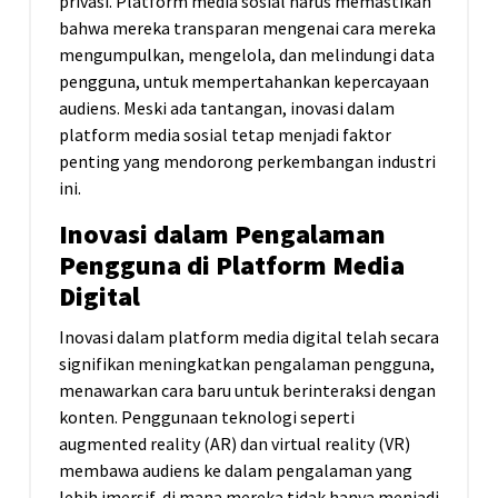
privasi. Platform media sosial harus memastikan
bahwa mereka transparan mengenai cara mereka
mengumpulkan, mengelola, dan melindungi data
pengguna, untuk mempertahankan kepercayaan
audiens. Meski ada tantangan, inovasi dalam
platform media sosial tetap menjadi faktor
penting yang mendorong perkembangan industri
ini.
Inovasi dalam Pengalaman
Pengguna di Platform Media
Digital
Inovasi dalam platform media digital telah secara
signifikan meningkatkan pengalaman pengguna,
menawarkan cara baru untuk berinteraksi dengan
konten. Penggunaan teknologi seperti
augmented reality (AR) dan virtual reality (VR)
membawa audiens ke dalam pengalaman yang
lebih imersif, di mana mereka tidak hanya menjadi