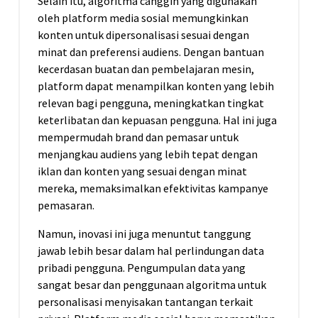
Selain itu, algoritma canggih yang digunakan
oleh platform media sosial memungkinkan
konten untuk dipersonalisasi sesuai dengan
minat dan preferensi audiens. Dengan bantuan
kecerdasan buatan dan pembelajaran mesin,
platform dapat menampilkan konten yang lebih
relevan bagi pengguna, meningkatkan tingkat
keterlibatan dan kepuasan pengguna. Hal ini juga
mempermudah brand dan pemasar untuk
menjangkau audiens yang lebih tepat dengan
iklan dan konten yang sesuai dengan minat
mereka, memaksimalkan efektivitas kampanye
pemasaran.
Namun, inovasi ini juga menuntut tanggung
jawab lebih besar dalam hal perlindungan data
pribadi pengguna. Pengumpulan data yang
sangat besar dan penggunaan algoritma untuk
personalisasi menyisakan tantangan terkait