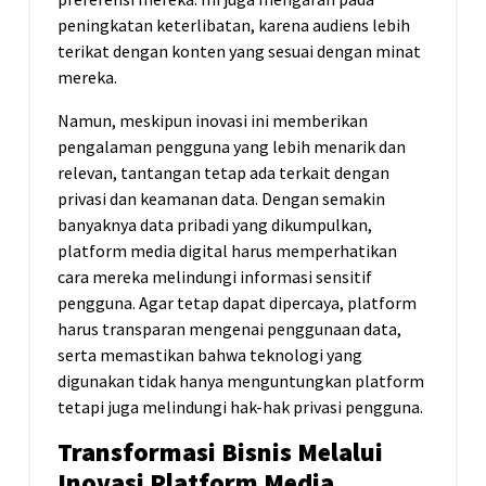
peningkatan keterlibatan, karena audiens lebih
terikat dengan konten yang sesuai dengan minat
mereka.
Namun, meskipun inovasi ini memberikan
pengalaman pengguna yang lebih menarik dan
relevan, tantangan tetap ada terkait dengan
privasi dan keamanan data. Dengan semakin
banyaknya data pribadi yang dikumpulkan,
platform media digital harus memperhatikan
cara mereka melindungi informasi sensitif
pengguna. Agar tetap dapat dipercaya, platform
harus transparan mengenai penggunaan data,
serta memastikan bahwa teknologi yang
digunakan tidak hanya menguntungkan platform
tetapi juga melindungi hak-hak privasi pengguna.
Transformasi Bisnis Melalui
Inovasi Platform Media