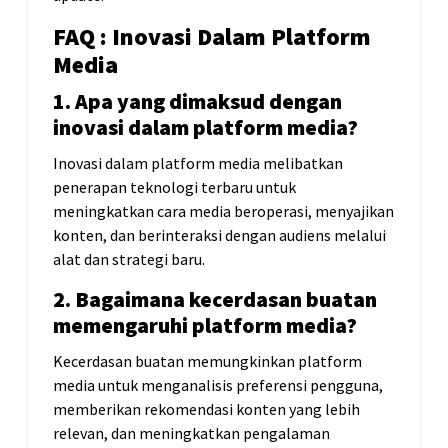
FAQ :
Inovasi
Dalam
Platform
Media
1. Apa yang dimaksud dengan
inovasi dalam platform media?
Inovasi dalam platform media melibatkan
penerapan teknologi terbaru untuk
meningkatkan cara media beroperasi, menyajikan
konten, dan berinteraksi dengan audiens melalui
alat dan strategi baru.
2. Bagaimana kecerdasan buatan
memengaruhi platform media?
Kecerdasan buatan memungkinkan platform
media untuk menganalisis preferensi pengguna,
memberikan rekomendasi konten yang lebih
relevan, dan meningkatkan pengalaman