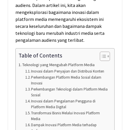
audiens. Dalam artikel ini, kita akan
mengeksplorasi bagaimana inovasi dalam
platform media memengaruhi ekosistem ini
secara keseluruhan dan bagaimana dampak
teknologi baru merubah industri media serta
pengalaman audiens yang terlibat.
Table of Contents
Teknologi yang Mengubah Platform Media
Inovasi dalam Penyajian dan Distribusi Konten
Perkembangan Platform Media Sosial dalam
Inovasi
Perkembangan Teknologi dalam Platform Media
Sosial
Inovasi dalam Pengalaman Pengguna di
Platform Media Digital
Transformasi Bisnis Melalui Inovasi Platform
Media
Dampak Inovasi Platform Media terhadap