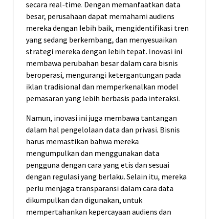
secara real-time. Dengan memanfaatkan data
besar, perusahaan dapat memahami audiens
mereka dengan lebih baik, mengidentifikasi tren
yang sedang berkembang, dan menyesuaikan
strategi mereka dengan lebih tepat. Inovasi ini
membawa perubahan besar dalam cara bisnis
beroperasi, mengurangi ketergantungan pada
iklan tradisional dan memperkenalkan model
pemasaran yang lebih berbasis pada interaksi.
Namun, inovasi ini juga membawa tantangan
dalam hal pengelolaan data dan privasi. Bisnis
harus memastikan bahwa mereka
mengumpulkan dan menggunakan data
pengguna dengan cara yang etis dan sesuai
dengan regulasi yang berlaku. Selain itu, mereka
perlu menjaga transparansi dalam cara data
dikumpulkan dan digunakan, untuk
mempertahankan kepercayaan audiens dan