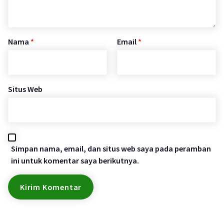
Nama
*
Email
*
Situs Web
Simpan nama, email, dan situs web saya pada peramban
ini untuk komentar saya berikutnya.