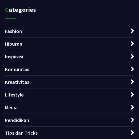
Categories
Fashion
Hiburan
Inspirasi
Komunitas
Kreativitas
Lifestyle
Media
Pendidikan
Tips dan Tricks