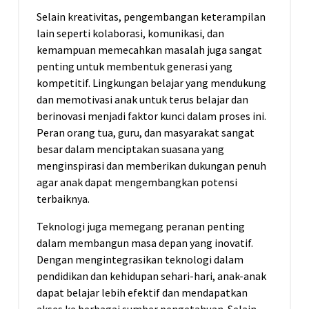
Selain kreativitas, pengembangan keterampilan
lain seperti kolaborasi, komunikasi, dan
kemampuan memecahkan masalah juga sangat
penting untuk membentuk generasi yang
kompetitif. Lingkungan belajar yang mendukung
dan memotivasi anak untuk terus belajar dan
berinovasi menjadi faktor kunci dalam proses ini.
Peran orang tua, guru, dan masyarakat sangat
besar dalam menciptakan suasana yang
menginspirasi dan memberikan dukungan penuh
agar anak dapat mengembangkan potensi
terbaiknya.
Teknologi juga memegang peranan penting
dalam membangun masa depan yang inovatif.
Dengan mengintegrasikan teknologi dalam
pendidikan dan kehidupan sehari-hari, anak-anak
dapat belajar lebih efektif dan mendapatkan
akses ke berbagai sumber pengetahuan. Selain