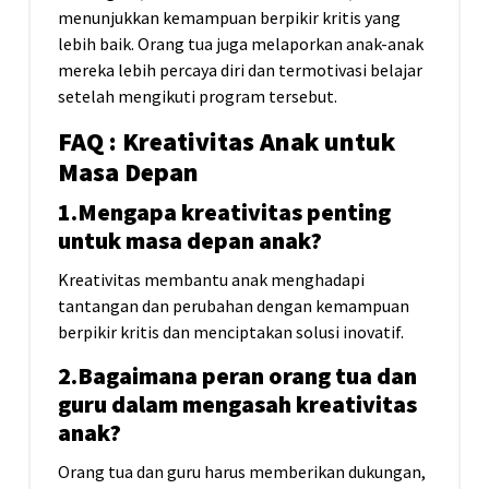
menunjukkan kemampuan berpikir kritis yang
lebih baik. Orang tua juga melaporkan anak-anak
mereka lebih percaya diri dan termotivasi belajar
setelah mengikuti program tersebut.
FAQ : Kreativitas Anak untuk
Masa Depan
1.Mengapa kreativitas penting
untuk masa depan anak?
Kreativitas membantu anak menghadapi
tantangan dan perubahan dengan kemampuan
berpikir kritis dan menciptakan solusi inovatif.
2.Bagaimana peran orang tua dan
guru dalam mengasah kreativitas
anak?
Orang tua dan guru harus memberikan dukungan,