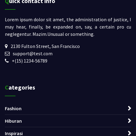
Quick contact info
Lorem ipsum dolor sit amet, the administration of justice, I
may hear, finally, be expanded on, say, a certain pro cu
neglegentur.
Mazim.Unusual or something.
2130 Fulton Street, San Francisco
support@test.com
+(15) 1234-56789
Categories
Fashion
Hiburan
Inspirasi