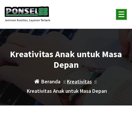
Lewati
ke
konten
Jaminan Kualitas, Layanan Terbaik
Kreativitas Anak untuk Masa
Depan
Beranda
::
Kreativitas
::
Kreativitas Anak untuk Masa Depan