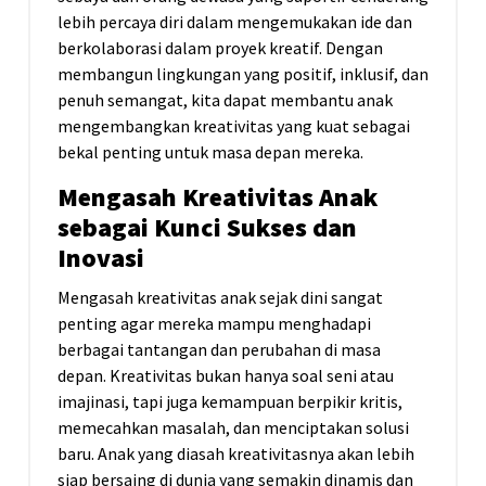
lebih percaya diri dalam mengemukakan ide dan
berkolaborasi dalam proyek kreatif. Dengan
membangun lingkungan yang positif, inklusif, dan
penuh semangat, kita dapat membantu anak
mengembangkan kreativitas yang kuat sebagai
bekal penting untuk masa depan mereka.
Mengasah Kreativitas Anak
sebagai Kunci Sukses dan
Inovasi
Mengasah kreativitas anak sejak dini sangat
penting agar mereka mampu menghadapi
berbagai tantangan dan perubahan di masa
depan. Kreativitas bukan hanya soal seni atau
imajinasi, tapi juga kemampuan berpikir kritis,
memecahkan masalah, dan menciptakan solusi
baru. Anak yang diasah kreativitasnya akan lebih
siap bersaing di dunia yang semakin dinamis dan