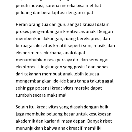
penuh inovasi, karena mereka bisa melihat
peluang dan beradaptasi dengan cepat.
Peran orang tua dan guru sangat krusial dalam
proses pengembangan kreativitas anak. Dengan
memberikan dukungan, ruang berekspresi, dan
berbagai aktivitas kreatif seperti seni, musik, dan
eksperimen sederhana, anak dapat
menumbuhkan rasa percaya diri dan semangat
eksplorasi. Lingkungan yang positif dan bebas
dari tekanan membuat anak lebih leluasa
mengembangkan ide-ide baru tanpa takut gagal,
sehingga potensi kreativitas mereka dapat
tumbuh secara maksimal.
Selain itu, kreativitas yang diasah dengan baik
juga membuka peluang besar untuk kesuksesan
akademik dan karier di masa depan. Banyak riset
menunjukkan bahwa anak kreatif memiliki