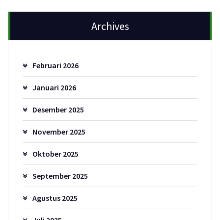
Archives
Februari 2026
Januari 2026
Desember 2025
November 2025
Oktober 2025
September 2025
Agustus 2025
Juli 2025