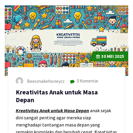
30
MEI 2025
Beesmakehoneycc
0 Komentar
Kreativitas Anak untuk Masa
Depan
Kreativitas Anak untuk Masa Depan
anak sejak
dini sangat penting agar mereka siap
menghadapi tantangan masa depan yang
semakin kompleks dan berubah cepat. Kreativitas