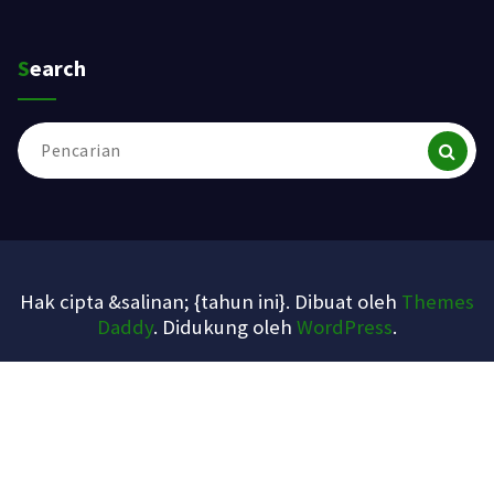
Search
Pencarian
untuk:
Hak cipta &salinan; {tahun ini}. Dibuat oleh
Themes
Daddy
. Didukung oleh
WordPress
.