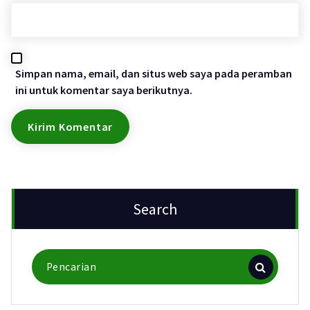
Simpan nama, email, dan situs web saya pada peramban
ini untuk komentar saya berikutnya.
Search
Pencarian
untuk: