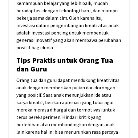
kemampuan belajar yang lebih baik, mudah
beradaptasi dengan teknologi baru, dan mampu
bekerja sama dalam tim. Oleh karena itu,
investasi dalam pengembangan kreativitas anak
adalah investasi penting untuk membentuk
generasi inovatif yang akan membawa perubahan
positif bagi dunia.
Tips Praktis untuk Orang Tua
dan Guru
Orang tua dan guru dapat mendukung kreativitas
anak dengan memberikan pujian dan dorongan
yang positif. Saat anak menunjukkan ide atau
karya kreatif, berikan apresiasi yang tulus agar
mereka merasa dihargai dan termotivasi untuk
terus bereksperimen. Hindari kritik yang
berlebihan atau membandingkan dengan anak
lain karena hal ini bisa menurunkan rasa percaya