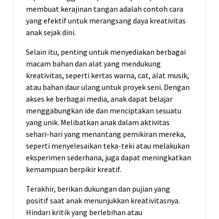
membuat kerajinan tangan adalah contoh cara
yang efektif untuk merangsang daya kreativitas
anak sejak dini.
Selain itu, penting untuk menyediakan berbagai
macam bahan dan alat yang mendukung
kreativitas, seperti kertas warna, cat, alat musik,
atau bahan daur ulang untuk proyek seni. Dengan
akses ke berbagai media, anak dapat belajar
menggabungkan ide dan menciptakan sesuatu
yang unik. Melibatkan anak dalam aktivitas
sehari-hari yang menantang pemikiran mereka,
seperti menyelesaikan teka-teki atau melakukan
eksperimen sederhana, juga dapat meningkatkan
kemampuan berpikir kreatif.
Terakhir, berikan dukungan dan pujian yang
positif saat anak menunjukkan kreativitasnya.
Hindari kritik yang berlebihan atau