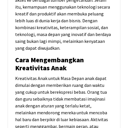
itu, kemampuan menggunakan teknologi secara
kreatif dan produktif akan membuka peluang
lebih luas di dunia kerja dan bisnis. Dengan
kombinasi kreativitas, keterampilan sosial, dan
teknologi, masa depan yang inovatif dan berdaya
saing bukan lagi mimpi, melainkan kenyataan
yang dapat diwujudkan.
Cara Mengembangkan
Kreativitas Anak
Kreativitas Anak untuk Masa Depan anak dapat
dimulai dengan memberikan ruang dan waktu
yang cukup untuk berekspresi bebas. Orang tua
dan guru sebaiknya tidak membatasi imajinasi
anak dengan aturan yang terlalu ketat,
melainkan mendorong mereka untuk mencoba
hal baru dan berpikir di luar kebiasaan. Aktivitas
seperti menggambar, bermain peran, atau