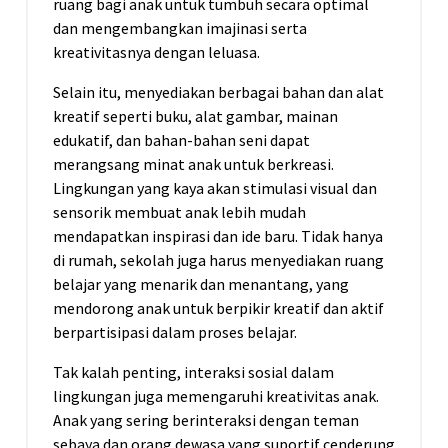
ruang bagi anak untuk tumbuh secara optimal
dan mengembangkan imajinasi serta
kreativitasnya dengan leluasa.
Selain itu, menyediakan berbagai bahan dan alat
kreatif seperti buku, alat gambar, mainan
edukatif, dan bahan-bahan seni dapat
merangsang minat anak untuk berkreasi.
Lingkungan yang kaya akan stimulasi visual dan
sensorik membuat anak lebih mudah
mendapatkan inspirasi dan ide baru. Tidak hanya
di rumah, sekolah juga harus menyediakan ruang
belajar yang menarik dan menantang, yang
mendorong anak untuk berpikir kreatif dan aktif
berpartisipasi dalam proses belajar.
Tak kalah penting, interaksi sosial dalam
lingkungan juga memengaruhi kreativitas anak.
Anak yang sering berinteraksi dengan teman
sebaya dan orang dewasa yang suportif cenderung