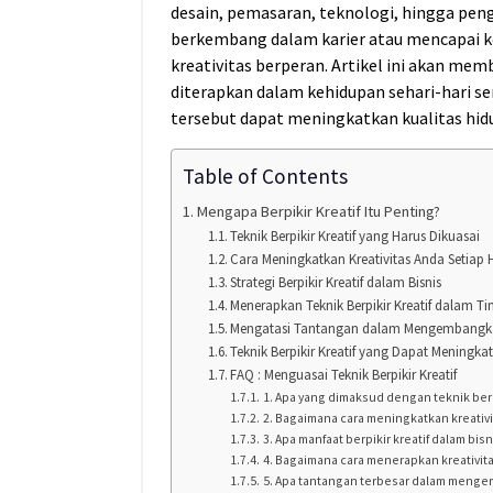
desain, pemasaran, teknologi, hingga peng
berkembang dalam karier atau mencapai 
kreativitas berperan. Artikel ini akan mem
diterapkan dalam kehidupan sehari-hari s
tersebut dapat meningkatkan kualitas hidu
Table of Contents
Mengapa Berpikir Kreatif Itu Penting?
Teknik Berpikir Kreatif yang Harus Dikuasai
Cara Meningkatkan Kreativitas Anda Setiap 
Strategi Berpikir Kreatif dalam Bisnis
Menerapkan Teknik Berpikir Kreatif dalam T
Mengatasi Tantangan dalam Mengembangkan
Teknik Berpikir Kreatif yang Dapat Meningka
FAQ : Menguasai Teknik Berpikir Kreatif
1. Apa yang dimaksud dengan teknik berpi
2. Bagaimana cara meningkatkan kreativi
3. Apa manfaat berpikir kreatif dalam bisn
4. Bagaimana cara menerapkan kreativita
5. Apa tantangan terbesar dalam menge