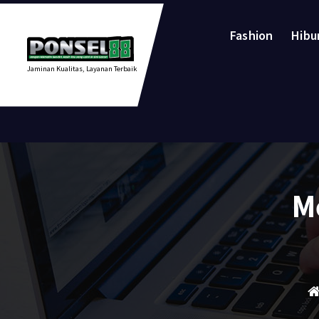
Lewati
ke
Fashion
Hibu
konten
Jaminan Kualitas, Layanan Terbaik
M