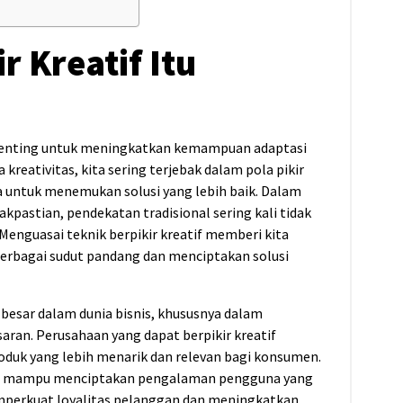
 Kreatif Itu
t penting untuk meningkatkan kemampuan adaptasi
reativitas, kita sering terjebak dalam pola pikir
 untuk menemukan solusi yang lebih baik. Dalam
kpastian, pendekatan tradisional sering kali tidak
enguasai teknik berpikir kreatif memberi kita
erbagai sudut pandang dan menciptakan solusi
besar dalam dunia bisnis, khususnya dalam
an. Perusahaan yang dapat berpikir kreatif
duk yang lebih menarik dan relevan bagi konsumen.
haan mampu menciptakan pengalaman pengguna yang
mperkuat loyalitas pelanggan dan meningkatkan