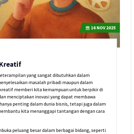
16
NOV 2025
Kreatif
eterampilan yang sangat dibutuhkan dalam
 menyelesaikan masalah pribadi maupun dalam
 kreatif memberi kita kemampuan untuk berpikir di
, dan menciptakan inovasi yang dapat membawa
hanya penting dalam dunia bisnis, tetapi juga dalam
s membantu kita menanggapi tantangan dengan cara
mbuka peluang besar dalam berbagai bidang, seperti