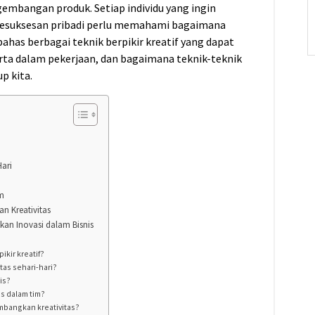
embangan produk. Setiap individu yang ingin
kesuksesan pribadi perlu memahami bagaimana
bahas berbagai teknik berpikir kreatif yang dapat
erta dalam pekerjaan, dan bagaimana teknik-teknik
p kita.
Hari
im
 Kreativitas
tkan Inovasi dalam Bisnis
kir kreatif?
tas sehari-hari?
is?
s dalam tim?
mbangkan kreativitas?