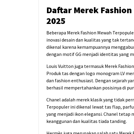
Daftar Merek Fashio
2025
Beberapa Merek Fashion Mewah Terpopuler
inovasi desain dan kualitas yang tak terta
dikenal karena kemampuannya menggabung
dengan motif GG menjadi identitas yang mu
Louis Vuitton juga termasuk Merek Fashio
Produk tas dengan logo monogram LV menja
dan fashion enthusiast. Dengan sejarah ya
berhasil mempertahankan posisinya di punc
Chanel adalah merek klasik yang tidak pe
Terpopuler ini dikenal lewat tas flap, par
yang menjadi ikon elegansi. Chanel teta
keanggunan dan kualitas tiada tanding.
Hermès juga merupakan salah satu Merek 