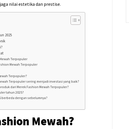
ga nilai estetika dan prestise.
hun 2025
onik
i?
pat
n Mewah Terpopuler
Fashion Mewah Terpopuler
 Mewah Terpopuler?
ewah Terpopuler sering menjadi investasi yang baik?
 produk dari Merek Fashion Mewah Terpopuler?
uler tahun 2025?
025 berbeda dengan sebelumnya?
Fashion Mewah?