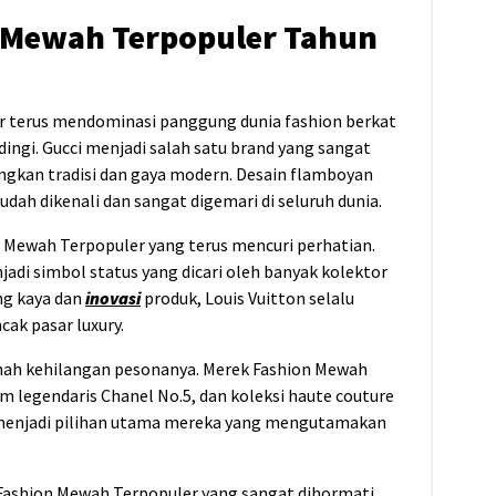
n Mewah Terpopuler Tahun
 terus mendominasi panggung dunia fashion berkat
ndingi. Gucci menjadi salah satu brand yang sangat
kan tradisi dan gaya modern. Desain flamboyan
dah dikenali dan sangat digemari di seluruh dunia.
n Mewah Terpopuler yang terus mencuri perhatian.
di simbol status yang dicari oleh banyak kolektor
ng kaya dan
inovasi
produk, Louis Vuitton selalu
ak pasar luxury.
rnah kehilangan pesonanya. Merek Fashion Mewah
fum legendaris Chanel No.5, dan koleksi haute couture
p menjadi pilihan utama mereka yang mengutamakan
Fashion Mewah Terpopuler yang sangat dihormati.