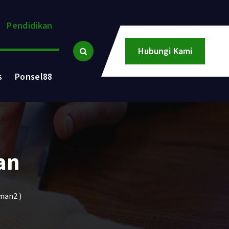
Pendidikan
Hubungi Kami
s
Ponsel88
an
man2 )