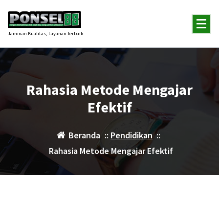
Lewati
ke
konten
Jaminan Kualitas, Layanan Terbaik
Rahasia Metode Mengajar
Efektif
Beranda
::
Pendidikan
::
Rahasia Metode Mengajar Efektif