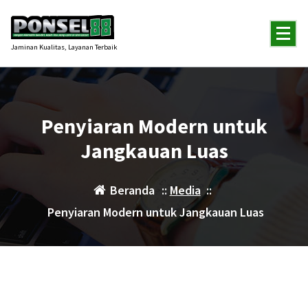
Lewati
ke
konten
Jaminan Kualitas, Layanan Terbaik
Penyiaran Modern untuk
Jangkauan Luas
Beranda
::
Media
::
Penyiaran Modern untuk Jangkauan Luas