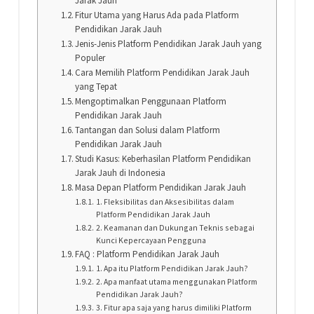
Jarak Jauh
Fitur Utama yang Harus Ada pada Platform
Pendidikan Jarak Jauh
Jenis-Jenis Platform Pendidikan Jarak Jauh yang
Populer
Cara Memilih Platform Pendidikan Jarak Jauh
yang Tepat
Mengoptimalkan Penggunaan Platform
Pendidikan Jarak Jauh
Tantangan dan Solusi dalam Platform
Pendidikan Jarak Jauh
Studi Kasus: Keberhasilan Platform Pendidikan
Jarak Jauh di Indonesia
Masa Depan Platform Pendidikan Jarak Jauh
1. Fleksibilitas dan Aksesibilitas dalam
Platform Pendidikan Jarak Jauh
2. Keamanan dan Dukungan Teknis sebagai
Kunci Kepercayaan Pengguna
FAQ : Platform Pendidikan Jarak Jauh
1. Apa itu Platform Pendidikan Jarak Jauh?
2. Apa manfaat utama menggunakan Platform
Pendidikan Jarak Jauh?
3. Fitur apa saja yang harus dimiliki Platform