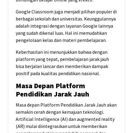
Google Classroom juga menjadi pilihan populer di
berbagai sekolah dan universitas. Keunggulannya
adalah integrasi dengan layanan Google lainnya
yang sudah dikenal luas. Hal ini memudahkan
pengelolaan kelas dan materi pembelajaran.
Keberhasilan ini menunjukkan bahwa dengan
platform yang tepat, pembelajaran jarak jauh
bisa berjalan lancar dan memberikan dampak
positif pada kualitas pendidikan nasional.
Masa Depan Platform
Pendidikan Jarak Jauh
Masa depan Platform Pendidikan Jarak Jauh akan
semakin cerah dengan kemajuan teknologi.
Artificial Intelligence (AI) dan augmented reality
(AR) mulai diintegrasikan untuk memberikan