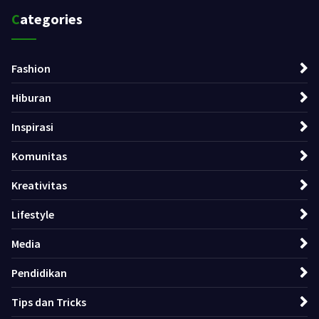
Categories
Fashion
Hiburan
Inspirasi
Komunitas
Kreativitas
Lifestyle
Media
Pendidikan
Tips dan Tricks