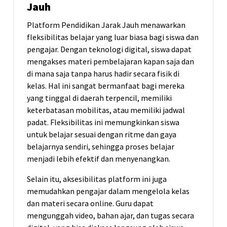
Jauh
Platform Pendidikan Jarak Jauh menawarkan
fleksibilitas belajar yang luar biasa bagi siswa dan
pengajar. Dengan teknologi digital, siswa dapat
mengakses materi pembelajaran kapan saja dan
di mana saja tanpa harus hadir secara fisik di
kelas. Hal ini sangat bermanfaat bagi mereka
yang tinggal di daerah terpencil, memiliki
keterbatasan mobilitas, atau memiliki jadwal
padat. Fleksibilitas ini memungkinkan siswa
untuk belajar sesuai dengan ritme dan gaya
belajarnya sendiri, sehingga proses belajar
menjadi lebih efektif dan menyenangkan.
Selain itu, aksesibilitas platform ini juga
memudahkan pengajar dalam mengelola kelas
dan materi secara online. Guru dapat
mengunggah video, bahan ajar, dan tugas secara