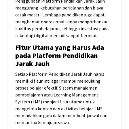
Penggunaan Platform Pendidikan Jarak Jauh
mengurangi kebutuhan perjalanan dan biaya
cetak materi. Lembaga pendidikan juga dapat
menghemat operasional tanpa mengorbankan
kualitas pembelajaran, sehingga investasi pada
teknologi digital menjadi sangat bernilai.
Fitur Utama yang Harus Ada
pada Platform Pendidikan
Jarak Jauh
Setiap Platform Pendidikan Jarak Jauh harus
memiliki fitur inti agar mampu mendukung
proses belajar efektif. Sistem manajemen
pembelajaran atau Learning Management
System (LMS) menjadi fitur utama untuk
mengelola konten dan aktivitas belajar. LMS
memudahkan guru dalam membuat jadwal dan
memantau kemajuan siswa.