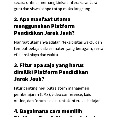
secara online, memungkinkan interaksi antara
guru dan siswa tanpa tatap muka langsung.
2. Apa manfaat utama
menggunakan Platform
Pendidikan Jarak Jauh?
Manfaat utamanya adalah fleksibilitas waktu dan
tempat belajar, akses materi yang beragam, serta
efisiensi biaya dan waktu.
3. Fitur apa saja yang harus
dimiliki Platform Pendidikan
Jarak Jauh?
Fitur penting meliputi sistem manajemen
pembelajaran (LMS), video conference, kuis
online, dan forum diskusi untuk interaksi belajar.
4. Bagaimana cara memilih