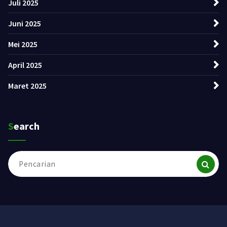
Juli 2025
Juni 2025
Mei 2025
April 2025
Maret 2025
Search
Pencarian
untuk: