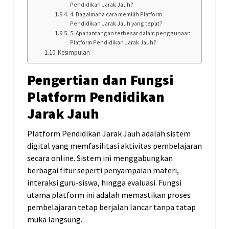
Pendidikan Jarak Jauh?
4. Bagaimana cara memilih Platform
Pendidikan Jarak Jauh yang tepat?
5. Apa tantangan terbesar dalam penggunaan
Platform Pendidikan Jarak Jauh?
Kesimpulan
Pengertian dan Fungsi
Platform Pendidikan
Jarak Jauh
Platform Pendidikan Jarak Jauh adalah sistem
digital yang memfasilitasi aktivitas pembelajaran
secara online. Sistem ini menggabungkan
berbagai fitur seperti penyampaian materi,
interaksi guru-siswa, hingga evaluasi. Fungsi
utama platform ini adalah memastikan proses
pembelajaran tetap berjalan lancar tanpa tatap
muka langsung.