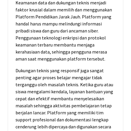
Keamanan data dan dukungan teknis menjadi
faktor krusial dalam memilih dan menggunakan
Platform Pendidikan Jarak Jauh. Platform yang
handal harus mampu melindungi informasi
pribadi siswa dan guru dari ancaman siber.
Penggunaan teknologi enkripsi dan protokol
keamanan terbaru membantu menjaga
kerahasiaan data, sehingga pengguna merasa
aman saat menggunakan platform tersebut.
Dukungan teknis yang responsif juga sangat
penting agar proses belajar mengajar tidak
terganggu oleh masalah teknis. Ketika guru atau
siswa mengalami kendala, layanan bantuan yang
cepat dan efektif membantu menyelesaikan
masalah sehingga aktivitas pembelajaran tetap
berjalan lancar. Platform yang memiliki tim
support profesional dan dokumentasi lengkap
cenderung lebih dipercaya dan digunakan secara