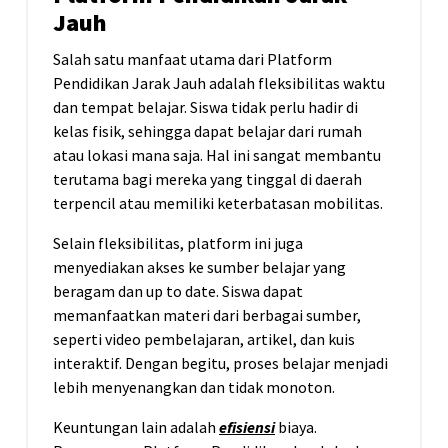
Jauh
Salah satu manfaat utama dari Platform
Pendidikan Jarak Jauh adalah fleksibilitas waktu
dan tempat belajar. Siswa tidak perlu hadir di
kelas fisik, sehingga dapat belajar dari rumah
atau lokasi mana saja. Hal ini sangat membantu
terutama bagi mereka yang tinggal di daerah
terpencil atau memiliki keterbatasan mobilitas.
Selain fleksibilitas, platform ini juga
menyediakan akses ke sumber belajar yang
beragam dan up to date. Siswa dapat
memanfaatkan materi dari berbagai sumber,
seperti video pembelajaran, artikel, dan kuis
interaktif. Dengan begitu, proses belajar menjadi
lebih menyenangkan dan tidak monoton.
Keuntungan lain adalah
efisiensi
biaya.