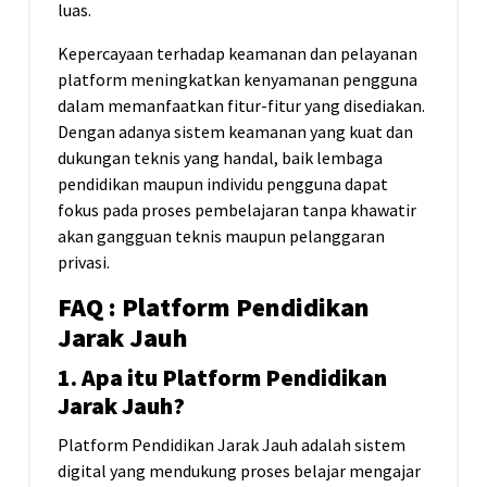
luas.
Kepercayaan terhadap keamanan dan pelayanan
platform meningkatkan kenyamanan pengguna
dalam memanfaatkan fitur-fitur yang disediakan.
Dengan adanya sistem keamanan yang kuat dan
dukungan teknis yang handal, baik lembaga
pendidikan maupun individu pengguna dapat
fokus pada proses pembelajaran tanpa khawatir
akan gangguan teknis maupun pelanggaran
privasi.
FAQ : Platform Pendidikan
Jarak Jauh
1. Apa itu Platform Pendidikan
Jarak Jauh?
Platform Pendidikan Jarak Jauh adalah sistem
digital yang mendukung proses belajar mengajar