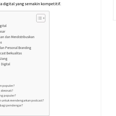
 digital yang semakin kompetitif.
ital
asar
an dan Mendistribusikan
as
dan Personal Branding
ast Berkualitas
 Uang
 Digital
in populer?
 diminati?
ng populer?
kan untuk mendengarkan podcast?
 bagi pendengar?