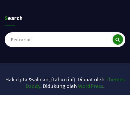
Search
Pencarian
untuk:
Hak cipta &salinan; {tahun ini}. Dibuat oleh
Themes
Daddy
. Didukung oleh
WordPress
.