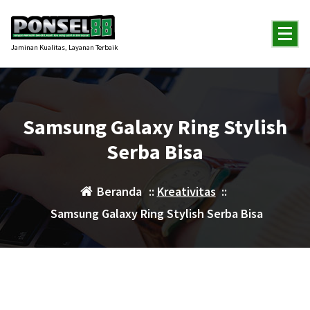
Lewati
ke
konten
Jaminan Kualitas, Layanan Terbaik
Samsung Galaxy Ring Stylish
Serba Bisa
Beranda
::
Kreativitas
::
Samsung Galaxy Ring Stylish Serba Bisa