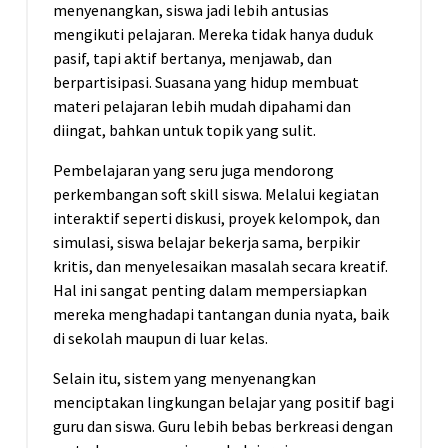
menyenangkan, siswa jadi lebih antusias
mengikuti pelajaran. Mereka tidak hanya duduk
pasif, tapi aktif bertanya, menjawab, dan
berpartisipasi. Suasana yang hidup membuat
materi pelajaran lebih mudah dipahami dan
diingat, bahkan untuk topik yang sulit.
Pembelajaran yang seru juga mendorong
perkembangan soft skill siswa. Melalui kegiatan
interaktif seperti diskusi, proyek kelompok, dan
simulasi, siswa belajar bekerja sama, berpikir
kritis, dan menyelesaikan masalah secara kreatif.
Hal ini sangat penting dalam mempersiapkan
mereka menghadapi tantangan dunia nyata, baik
di sekolah maupun di luar kelas.
Selain itu, sistem yang menyenangkan
menciptakan lingkungan belajar yang positif bagi
guru dan siswa. Guru lebih bebas berkreasi dengan