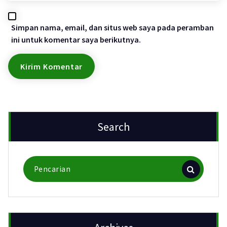
Simpan nama, email, dan situs web saya pada peramban
ini untuk komentar saya berikutnya.
Search
Pencarian
untuk: