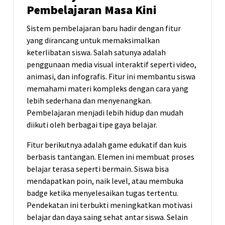
Pembelajaran Masa Kini
Sistem pembelajaran baru hadir dengan fitur
yang dirancang untuk memaksimalkan
keterlibatan siswa. Salah satunya adalah
penggunaan media visual interaktif seperti video,
animasi, dan infografis. Fitur ini membantu siswa
memahami materi kompleks dengan cara yang
lebih sederhana dan menyenangkan.
Pembelajaran menjadi lebih hidup dan mudah
diikuti oleh berbagai tipe gaya belajar.
Fitur berikutnya adalah game edukatif dan kuis
berbasis tantangan. Elemen ini membuat proses
belajar terasa seperti bermain. Siswa bisa
mendapatkan poin, naik level, atau membuka
badge ketika menyelesaikan tugas tertentu.
Pendekatan ini terbukti meningkatkan motivasi
belajar dan daya saing sehat antar siswa. Selain