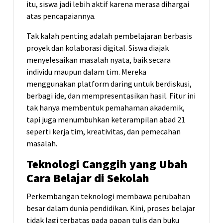
itu, siswa jadi lebih aktif karena merasa dihargai
atas pencapaiannya.
Tak kalah penting adalah pembelajaran berbasis
proyek dan kolaborasi digital. Siswa diajak
menyelesaikan masalah nyata, baik secara
individu maupun dalam tim. Mereka
menggunakan platform daring untuk berdiskusi,
berbagi ide, dan mempresentasikan hasil. Fitur ini
tak hanya membentuk pemahaman akademik,
tapi juga menumbuhkan keterampilan abad 21
seperti kerja tim, kreativitas, dan pemecahan
masalah.
Teknologi Canggih yang Ubah
Cara Belajar di Sekolah
Perkembangan teknologi membawa perubahan
besar dalam dunia pendidikan. Kini, proses belajar
tidak lagi terbatas pada papan tulis dan buku