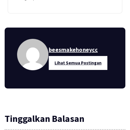
beesmakehoneycc
Lihat Semua Postingan
Tinggalkan Balasan