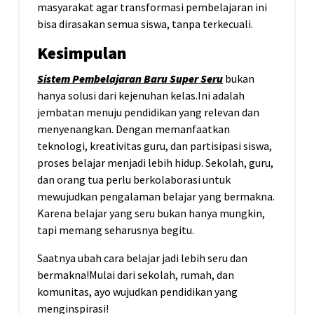
masyarakat agar transformasi pembelajaran ini
bisa dirasakan semua siswa, tanpa terkecuali.
Kesimpulan
Sistem Pembelajaran Baru Super Seru
bukan
hanya solusi dari kejenuhan kelas.Ini adalah
jembatan menuju pendidikan yang relevan dan
menyenangkan. Dengan memanfaatkan
teknologi, kreativitas guru, dan partisipasi siswa,
proses belajar menjadi lebih hidup. Sekolah, guru,
dan orang tua perlu berkolaborasi untuk
mewujudkan pengalaman belajar yang bermakna.
Karena belajar yang seru bukan hanya mungkin,
tapi memang seharusnya begitu.
Saatnya ubah cara belajar jadi lebih seru dan
bermakna!Mulai dari sekolah, rumah, dan
komunitas, ayo wujudkan pendidikan yang
menginspirasi!