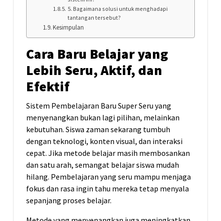
5. Bagaimana solusi untuk menghadapi
tantangan tersebut?
Kesimpulan
Cara Baru Belajar yang
Lebih Seru, Aktif, dan
Efektif
Sistem Pembelajaran Baru Super Seru yang
menyenangkan bukan lagi pilihan, melainkan
kebutuhan. Siswa zaman sekarang tumbuh
dengan teknologi, konten visual, dan interaksi
cepat. Jika metode belajar masih membosankan
dan satu arah, semangat belajar siswa mudah
hilang. Pembelajaran yang seru mampu menjaga
fokus dan rasa ingin tahu mereka tetap menyala
sepanjang proses belajar.
Metode yang menyenangkan juga meningkatkan