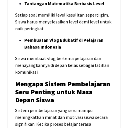
Tantangan Matematika Berbasis Level
Setiap soal memiliki level kesulitan seperti gim.
Siswa harus menyelesaikan level demi level untuk
naik peringkat.
Pembuatan Vlog Edukatif di Pelajaran
Bahasa Indonesia
Siswa membuat vlog bertema pelajaran dan
menayangkannya di depan kelas sebagai latihan
komunikasi.
Mengapa Sistem Pembelajaran
Seru Penting untuk Masa
Depan Siswa
Sistem pembelajaran yang seru mampu
meningkatkan minat dan motivasi siswa secara
signifikan. Ketika proses belajar terasa