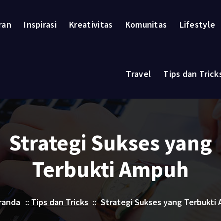
ran
Inspirasi
Kreativitas
Komunitas
Lifestyle
Travel
Tips dan Trick
Strategi Sukses yang
Terbukti Ampuh
randa
::
Tips dan Tricks
::
Strategi Sukses yang Terbukti