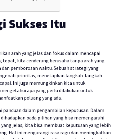
i Sukses Itu
rikan arah yang jelas dan fokus dalam mencapai
ng tepat, kita cenderung berusaha tanpa arah yang
n dan pemborosan waktu. Sebuah strategi yang
genali prioritas, menetapkan langkah-langkah
capai. Ini juga memungkinkan kita untuk
mengetahui apa yang perlu dilakukan untuk
nfaatkan peluang yang ada.
bagai panduan dalam pengambilan keputusan. Dalam
ing dihadapkan pada pilihan yang bisa memengaruhi
 yang jelas, kita bisa membuat keputusan yang lebih
jang. Hal ini mengurangi rasa ragu dan meningkatkan