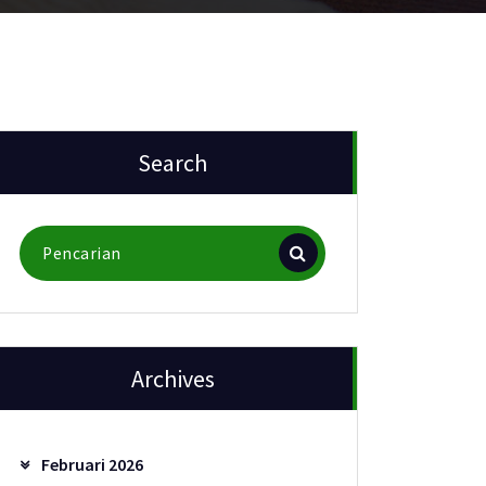
Search
Pencarian
untuk:
Archives
Februari 2026