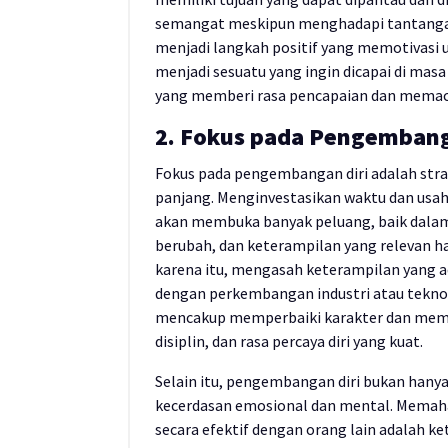
semangat meskipun menghadapi tantangan.
menjadi langkah positif yang memotivasi un
menjadi sesuatu yang ingin dicapai di masa
yang memberi rasa pencapaian dan memac
2. Fokus pada Pengembang
Fokus pada pengembangan diri adalah stra
panjang. Menginvestasikan waktu dan usa
akan membuka banyak peluang, baik dalam 
berubah, dan keterampilan yang relevan hari
karena itu, mengasah keterampilan yang ad
dengan perkembangan industri atau tekno
mencakup memperbaiki karakter dan memba
disiplin, dan rasa percaya diri yang kuat.
Selain itu, pengembangan diri bukan hany
kecerdasan emosional dan mental. Memaham
secara efektif dengan orang lain adalah k