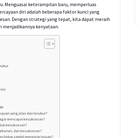
. Menguasai keterampilan baru, memperluas
rcayaan diri adalah beberapa faktor kunci yang
an. Dengan strategi yang tepat, kita dapat meraih
dan menjadikannya kenyataan.
rukur
ensi
kan
juan yang jelas dan terukur?
 agar mencapai kesuksesan?
ntuk kesuksesan?
etekunan, dan kesuksesan?
n hidup sambil mengejar tujuan?