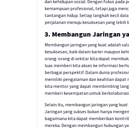
dan kehidupan sosial. Dengan fokus pada 
kemampuan profesional, tetapi juga menci
tantangan hidup. Setiap langkah kecil dal
perjalanan menuju kesuksesan yang lebih b
3. Membangun Jaringan y
Membangun jaringan yang kuat adalah salah
kesuksesan, baik dalam karier maupun keh
orang-orang di sekitar kita dapat membuk
luas memberi kita akses ke informasi berh
berbagai perspektif. Dalam dunia profesio
memiliki pengalaman dan keahlian dapat
kita mentor yang dapat membimbing langk
memberi kesempatan untuk berkolaborasi 
Selain itu, membangun jaringan yang kuat
Jaringan yang sukses bukan hanya mengena
bagaimana kita dapat memberikan kontrib
mereka. Dengan membangun hubungan yang