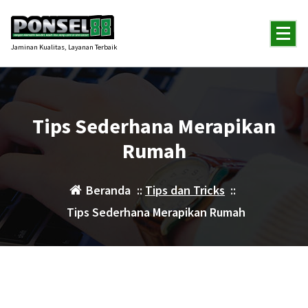
Lewati
ke
konten
Jaminan Kualitas, Layanan Terbaik
Tips Sederhana Merapikan
Rumah
Beranda
::
Tips dan Tricks
::
Tips Sederhana Merapikan Rumah